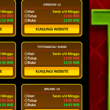
OREGON 12
d Minggu
Hari
Senin s/d Minggu
1:00 WIB
Tutup
11:50 WIB
1:15 WIB
Buka
12:00 WIB
E
KUNJUNGI WEBSITE
TOTOMACAU SIANG
d Minggu
Hari
Senin s/d Minggu
2:15 WIB
Tutup
13:00 WIB
2:30 WIB
Buka
13:15 WIB
E
KUNJUNGI WEBSITE
BRUNEI 14
d Minggu
Hari
Senin s/d Minggu
3:55 WIB
Tutup
14:30 WIB
4:10 WIB
Buka
14:45 WIB