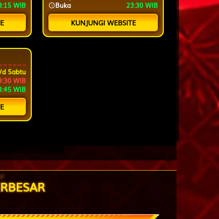
3:15 WIB
Buka
23:30 WIB
E
KUNJUNGI WEBSITE
s/d Sabtu
3:30 WIB
3:45 WIB
E
ERBESAR