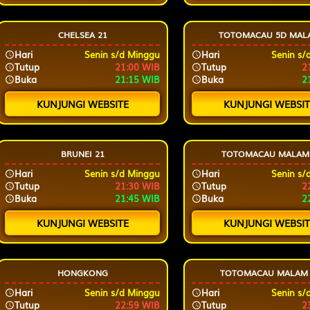
CHELSEA 21
TOTOMACAU 5D MAL
Hari
Senin s/d Minggu
Hari
Senin s/
Tutup
21:00 WIB
Tutup
2
Buka
21:15 WIB
Buka
2
KUNJUNGI WEBSITE
KUNJUNGI WEBSIT
BRUNEI 21
TOTOMACAU MALAM 
Hari
Senin s/d Minggu
Hari
Senin s/
Tutup
21:30 WIB
Tutup
2
Buka
21:45 WIB
Buka
2
KUNJUNGI WEBSITE
KUNJUNGI WEBSIT
HONGKONG
TOTOMACAU MALAM I
Hari
Senin s/d Minggu
Hari
Senin s/
Tutup
22:59 WIB
Tutup
2