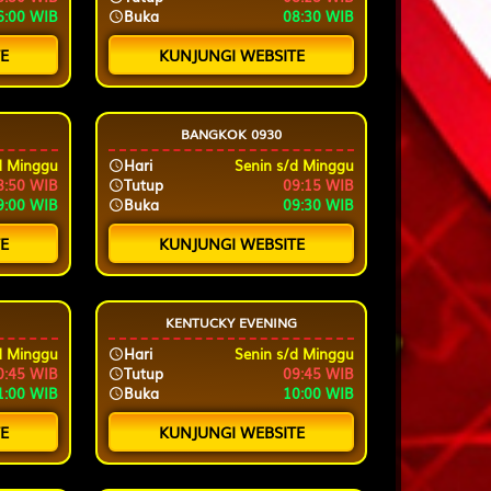
6:00 WIB
Buka
08:30 WIB
E
KUNJUNGI WEBSITE
BANGKOK 0930
d Minggu
Hari
Senin s/d Minggu
8:50 WIB
Tutup
09:15 WIB
9:00 WIB
Buka
09:30 WIB
E
KUNJUNGI WEBSITE
KENTUCKY EVENING
d Minggu
Hari
Senin s/d Minggu
0:45 WIB
Tutup
09:45 WIB
1:00 WIB
Buka
10:00 WIB
E
KUNJUNGI WEBSITE