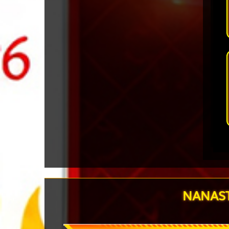
NANAST