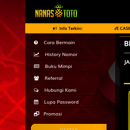
 NANASTOTO BANDAR TOGEL, LIVE CASINO & SLOT TERBAIK DAN
Info Terkini:
B
Cara Bermain
History Nomor
J
Buku Mimpi
Referral
Hubungi Kami
Lupa Password
Promosi
DAFTAR