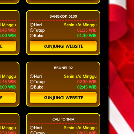
BANGKOK 0130
d Minggu
Hari
Senin s/d Minggu
0:45 WIB
Tutup
01:15 WIB
1:00 WIB
Buka
01:30 WIB
E
KUNJUNGI WEBSITE
BRUNEI 02
d Minggu
Hari
Senin s/d Minggu
1:45 WIB
Tutup
02:30 WIB
2:00 WIB
Buka
02:45 WIB
E
KUNJUNGI WEBSITE
CALIFORNIA
d Minggu
Hari
Senin s/d Minggu
5:50 WIB
Tutup
08:25 WIB