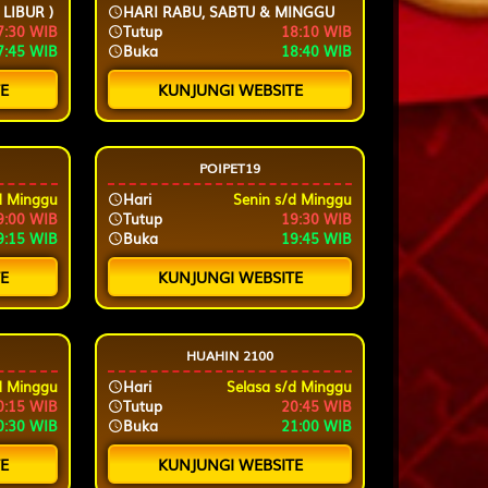
 LIBUR )
HARI RABU, SABTU & MINGGU
7:30 WIB
Tutup
18:10 WIB
7:45 WIB
Buka
18:40 WIB
E
KUNJUNGI WEBSITE
POIPET19
d Minggu
Hari
Senin s/d Minggu
9:00 WIB
Tutup
19:30 WIB
9:15 WIB
Buka
19:45 WIB
E
KUNJUNGI WEBSITE
HUAHIN 2100
d Minggu
Hari
Selasa s/d Minggu
0:15 WIB
Tutup
20:45 WIB
0:30 WIB
Buka
21:00 WIB
E
KUNJUNGI WEBSITE