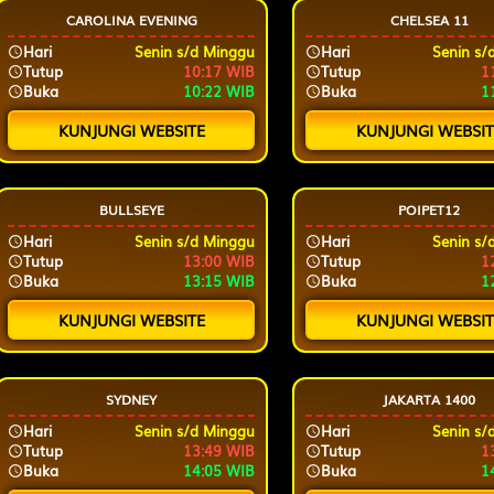
CAROLINA EVENING
CHELSEA 11
Hari
Senin s/d Minggu
Hari
Senin s/
Tutup
10:17 WIB
Tutup
1
Buka
10:22 WIB
Buka
1
KUNJUNGI WEBSITE
KUNJUNGI WEBSIT
BULLSEYE
POIPET12
Hari
Senin s/d Minggu
Hari
Senin s/
Tutup
13:00 WIB
Tutup
1
Buka
13:15 WIB
Buka
1
KUNJUNGI WEBSITE
KUNJUNGI WEBSIT
SYDNEY
JAKARTA 1400
Hari
Senin s/d Minggu
Hari
Senin s/
Tutup
13:49 WIB
Tutup
1
Buka
14:05 WIB
Buka
1