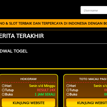
 TERPERCAYA DI INDONESIA DENGAN BONUS - BONUS TANPA BA
ERITA TERAKHIR
ADWAL TOGEL
HOKIDRAW
TOTO MACAU PAGI
Hari
Senin s/d Minggu
Hari
Senin s/
Tutup
RESULT 24X
Tutup
0
Buka
1 JAM SEKALI
Buka
0
KUNJUNGI WEBSITE
KUNJUNGI WEBSIT