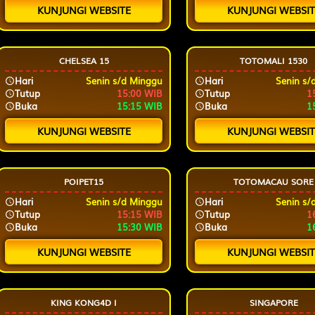
KUNJUNGI WEBSITE
KUNJUNGI WEBSIT
CHELSEA 15
TOTOMALI 1530
Hari
Senin s/d Minggu
Hari
Senin s/
Tutup
15:00 WIB
Tutup
1
Buka
15:15 WIB
Buka
1
KUNJUNGI WEBSITE
KUNJUNGI WEBSIT
POIPET15
TOTOMACAU SORE
Hari
Senin s/d Minggu
Hari
Senin s/
Tutup
15:15 WIB
Tutup
1
Buka
15:30 WIB
Buka
1
KUNJUNGI WEBSITE
KUNJUNGI WEBSIT
KING KONG4D I
SINGAPORE